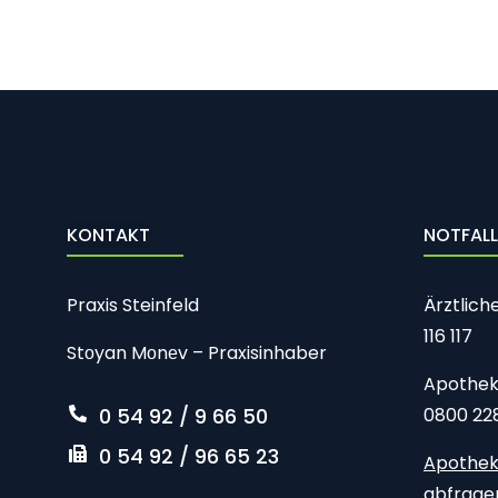
KONTAKT
NOTFAL
Praxis Steinfeld
Ärztlich
116 117
Stоyan Mоnеv – Praxisinhaber
Apothek
0 54 92 / 9 66 50
0800 22
0 54 92 / 96 65 23
Apothek
abfrag