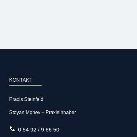
KONTAKT
Praxis Steinfeld
Stоyan Mоnеv – Praxisinhaber
0 54 92 / 9 66 50