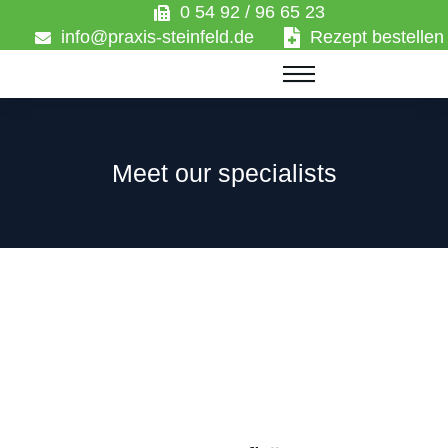
0 54 92 / 96 65 23
info@praxis-steinfeld.de
Rezept bestellen
Meet our specialists