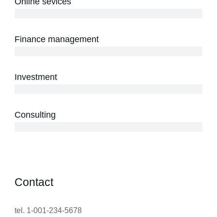
Online sevices
3 years
Finance management
5 years
Investment
10 years
Consulting
12 years
Contact
tel. 1-001-234-5678